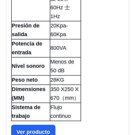
60Hz 士
1Hz
Presión de
20Kpa-
salida
60Kpa
Potencia de
800VA
entrada
Menos de
Nivel sonoro
50 dB
Peso neto
28KG
Dimensiones
350 X250 X
(MM)
670（mm）
Sistema de
Flujo
trabajo
continuo
Ver producto