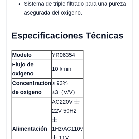
Sistema de triple filtrado para una pureza
asegurada del oxígeno.
Especificaciones Técnicas
Modelo
YR06354
Flujo de
10 l/min
oxígeno
Concentración
≥ 93%
de oxígeno
±3（V/V）
AC220V 士
22V 50Hz
士
Alimentación
1Hz/AC110v
土 11V,