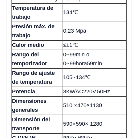
Temperatura de
134℃
trabajo
Presión máx. de
0,23 Mpa
trabajo
Calor medio
≤±1℃
Rango del
0~99min o
temporizador
0~99hora59min
Rango de ajuste
105~134℃
de temperatura
Potencia
3Kw/AC220V.50Hz
Dimensiones
510 ×470×1130
generales
Dimensión del
590×590× 1280
transporte