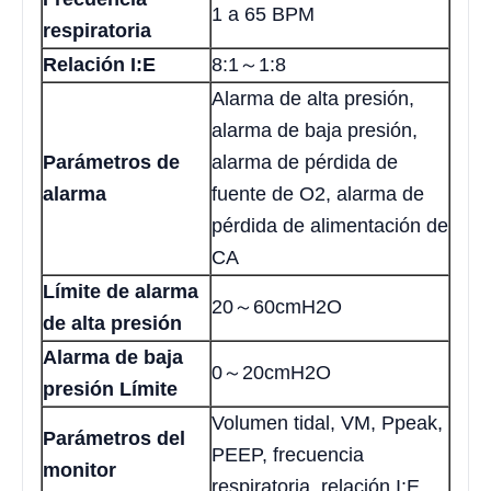
1 a 65 BPM
respiratoria
Relación I:E
8:1～1:8
Alarma de alta presión,
alarma de baja presión,
Parámetros de
alarma de pérdida de
alarma
fuente de O2, alarma de
pérdida de alimentación de
CA
Límite de alarma
20～60cmH2O
de alta presión
Alarma de baja
0～20cmH2O
presión Límite
Volumen tidal, VM, Ppeak,
Parámetros del
PEEP, frecuencia
monitor
respiratoria, relación I:E