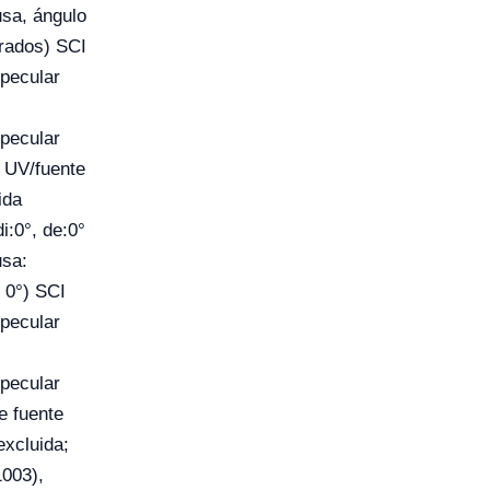
usa, ángulo
grados) SCI
pecular
pecular
r UV/fuente
ida
i:0°, de:0°
usa:
 0°) SCI
pecular
pecular
e fuente
excluida;
003),