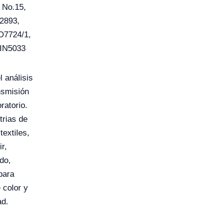
 No.15,
2893,
O7724/1,
IN5033
l análisis
nsmisión
ratorio.
trias de
textiles,
r,
do,
para
 color y
ad.