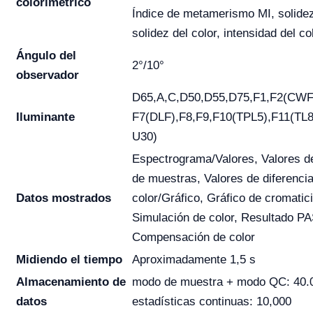
colorimétrico
Índice de metamerismo MI, solidez 
solidez del color, intensidad del co
Ángulo del
2°/10°
observador
D65,A,C,D50,D55,D75,F1,F2(CWF)
Iluminante
F7(DLF),F8,F9,F10(TPL5),F11(TL8
U30)
Espectrograma/Valores, Valores d
de muestras, Valores de diferenci
Datos mostrados
color/Gráfico, Gráfico de cromatic
Simulación de color, Resultado P
Compensación de color
Midiendo el tiempo
Aproximadamente 1,5 s
Almacenamiento de
modo de muestra + modo QC: 40.
datos
estadísticas continuas: 10,000