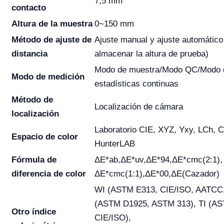
7,5 mm
contacto
Altura de la muestra
0~150 mm
Método de ajuste de
Ajuste manual y ajuste automático
distancia
almacenar la altura de prueba)
Modo de muestra/Modo QC/Modo 
Modo de medición
estadísticas continuas
Método de
Localización de cámara
localización
Laboratorio CIE, XYZ, Yxy, LCh, 
Espacio de color
HunterLAB
Fórmula de
ΔE*ab,ΔE*uv,ΔE*94,ΔE*cmc(2:1),
diferencia de color
ΔE*cmc(1:1),ΔE*00,ΔE(Cazador)
WI (ASTM E313, CIE/ISO, AATCC, 
(ASTM D1925, ASTM 313), TI (AS
Otro índice
CIE/ISO),