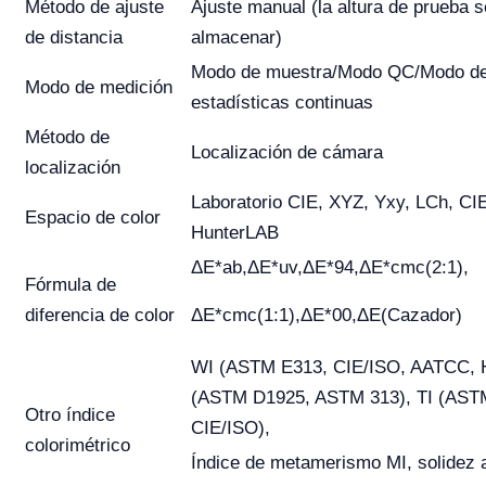
Método de ajuste
Ajuste manual (la altura de prueba 
de distancia
almacenar)
Modo de muestra/Modo QC/Modo d
Modo de medición
estadísticas continuas
Método de
Localización de cámara
localización
Laboratorio CIE, XYZ, Yxy, LCh, CI
Espacio de color
HunterLAB
ΔE*ab,ΔE*uv,ΔE*94,ΔE*cmc(2:1),
Fórmula de
diferencia de color
ΔE*cmc(1:1),ΔE*00,ΔE(Cazador)
WI (ASTM E313, CIE/ISO, AATCC, H
(ASTM D1925, ASTM 313), TI (AST
Otro índice
CIE/ISO),
colorimétrico
Índice de metamerismo MI, solidez a 