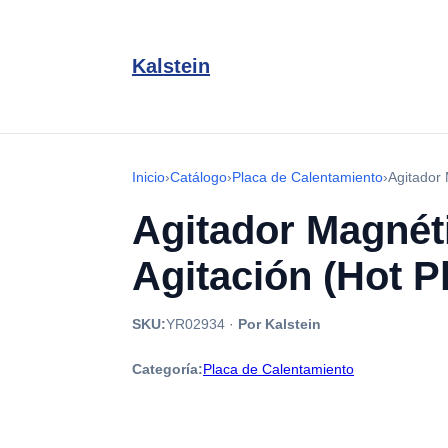
Kalstein
Inicio
›
Catálogo
›
Placa de Calentamiento
›
Agitador 
Agitador Magnéti
Agitación (Hot P
SKU:
YR02934
·
Por Kalstein
Categoría:
Placa de Calentamiento