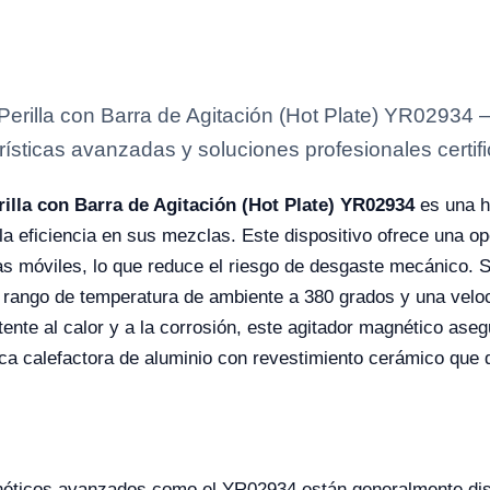
Perilla con Barra de Agitación (Hot Plate) YR02934 
rísticas avanzadas y soluciones profesionales certifi
illa con Barra de Agitación (Hot Plate) YR02934
es una h
a eficiencia en sus mezclas. Este dispositivo ofrece una op
as móviles, lo que reduce el riesgo de desgaste mecánico. Su 
n rango de temperatura de ambiente a 380 grados y una vel
ente al calor y a la corrosión, este agitador magnético aseg
ca calefactora de aluminio con revestimiento cerámico que d
néticos avanzados como el YR02934 están generalmente disp