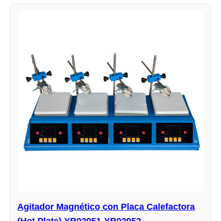
Agitador Magnético con Placa Calefactora
(Hot Plate) YR02951-YR02952