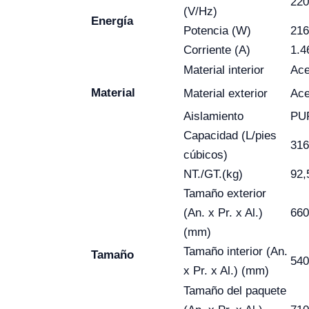
220
(V/Hz)
Energía
Potencia (W)
21
Corriente (A)
1.4
Material interior
Ace
Material
Material exterior
Ace
Aislamiento
PU
Capacidad (L/pies
316
cúbicos)
NT./GT.(kg)
92,
Tamaño exterior
(An. x Pr. x Al.)
660
(mm)
Tamaño interior (An.
Tamaño
540
x Pr. x Al.) (mm)
Tamaño del paquete