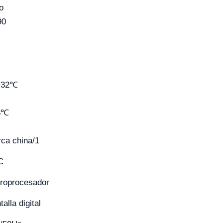
o
90
~32℃
8℃
ca china/1
C
roprocesador
talla digital