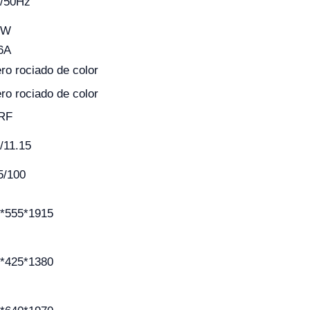
/50Hz
6W
6A
ro rociado de color
ro rociado de color
RF
/11.15
5/100
*555*1915
*425*1380