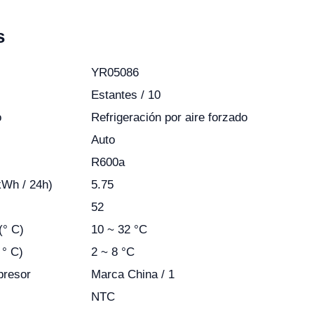
s
YR05086
Estantes / 10
o
Refrigeración por aire forzado
Auto
R600a
kWh / 24h)
5.75
52
(° C)
10 ~ 32 °C
 ° C)
2 ~ 8 °C
presor
Marca China / 1
NTC