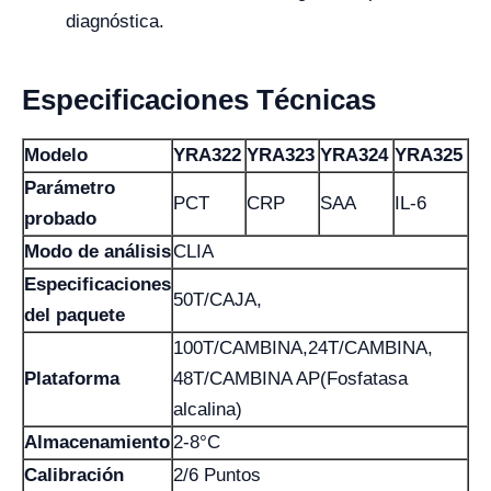
diagnóstica.
Especificaciones Técnicas
Modelo
YRA322
YRA323
YRA324
YRA325
Parámetro
PCT
CRP
SAA
IL-6
probado
Modo de análisis
CLIA
Especificaciones
50T/CAJA,
del paquete
100T/CAMBINA,24T/CAMBINA,
Plataforma
48T/CAMBINA AP(Fosfatasa
alcalina)
Almacenamiento
2-8°C
Calibración
2/6 Puntos