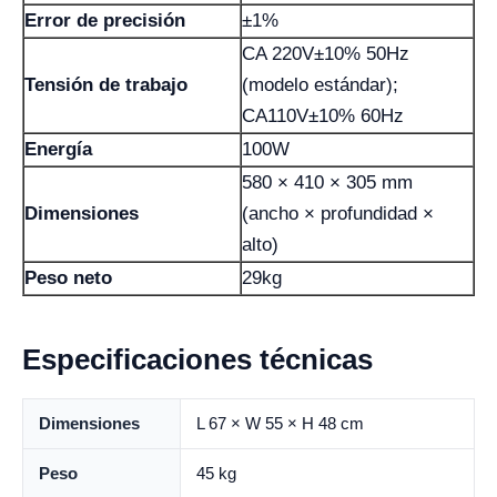
Error de precisión
±1%
CA 220V±10% 50Hz
Tensión de trabajo
(modelo estándar);
CA110V±10% 60Hz
Energía
100W
580 × 410 × 305 mm
Dimensiones
(ancho × profundidad ×
alto)
Peso neto
29kg
Especificaciones técnicas
Dimensiones
L 67 × W 55 × H 48 cm
Peso
45 kg