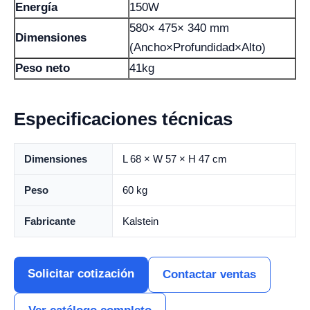
Energía
150W
580× 475× 340 mm
Dimensiones
(Ancho×Profundidad×Alto)
Peso neto
41kg
Especificaciones técnicas
Dimensiones
L 68 × W 57 × H 47 cm
Peso
60 kg
Fabricante
Kalstein
Solicitar cotización
Contactar ventas