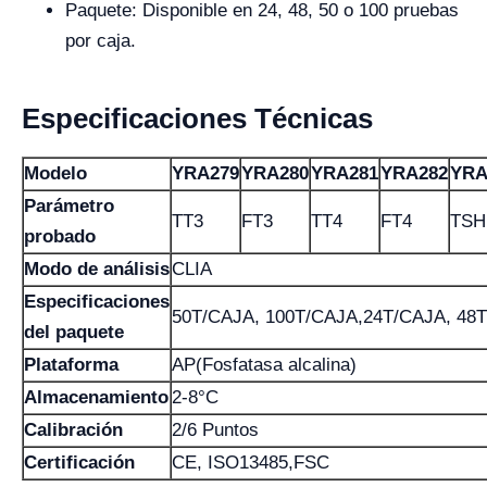
Paquete: Disponible en 24, 48, 50 o 100 pruebas
por caja.
Especificaciones Técnicas
Modelo
YRA279
YRA280
YRA281
YRA282
YRA
Parámetro
TT3
FT3
TT4
FT4
TSH
probado
Modo de análisis
CLIA
Especificaciones
50T/CAJA, 100T/CAJA,24T/CAJA, 48
del paquete
Plataforma
AP(Fosfatasa alcalina)
Almacenamiento
2-8°C
Calibración
2/6 Puntos
Certificación
CE, ISO13485,FSC