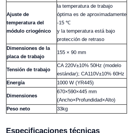
la temperatura de trabajo
Ajuste de
óptima es de aproximadamente
temperatura del
-15 ℃
módulo criogénico
y la temperatura está bajo
protección de retraso
Dimensiones de la
155 × 90 mm
placa de trabajo
CA 220V±10% 50Hz (modelo
Tensión de trabajo
estándar); CA110V±10% 60Hz
Energía
1000 W (YR445)
670×590×445 mm
Dimensiones
(Ancho×Profundidad×Alto)
Peso neto
33kg
Especificaciones técnicas