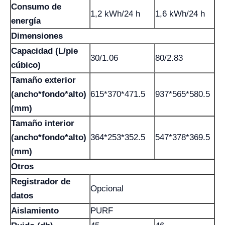
Consumo de
1,2 kWh/24 h
1,6 kWh/24 h
energía
Dimensiones
Capacidad (L/pie
30/1.06
80/2.83
cúbico)
Tamaño exterior
(ancho*fondo*alto)
615*370*471.5
937*565*580.5
(mm)
Tamaño interior
(ancho*fondo*alto)
364*253*352.5
547*378*369.5
(mm)
Otros
Registrador de
Opcional
datos
Aislamiento
PURF