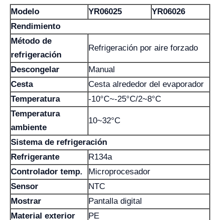
Modelo
YR06025
YR06026
Rendimiento
Método de
Refrigeración por aire forzado
refrigeración
Descongelar
Manual
Cesta
Cesta alrededor del evaporador
Temperatura
-10°C~-25°C/2~8°C
Temperatura
10~32°C
ambiente
Sistema de refrigeración
Refrigerante
R134a
Controlador temp.
Microprocesador
Sensor
NTC
Mostrar
Pantalla digital
Material exterior
PE