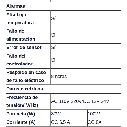
Alarmas
Alta baja
Sí
temperatura
Fallo de
Sí
alimentación
Error de sensor
Sí
Fallo del
Sí
controlador
Respaldo en caso
8 horas
de fallo eléctrico
Datos eléctricos
Frecuencia de
AC 110V 220V/DC 12V 24V
tensión( V/Hz)
Potencia (W)
80W
100W
Corriente (A)
CC 6,5 A
CC 8A