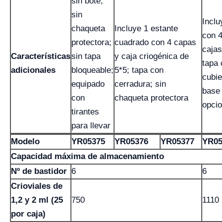
sin bote;
sin
Inclu
chaqueta
Incluye 1 estante
con 4
protectora;
cuadrado con 4 capas
cajas
Características
sin tapa
y caja criogénica de
tapa 
adicionales
bloqueable;
5*5; tapa con
cubie
equipado
cerradura; sin
base 
con
chaqueta protectora
opcio
tirantes
para llevar
Modelo
YR05375
YR05376
YR05377
YR05
Capacidad máxima de almacenamiento
Nº de bastidor
6
6
Crioviales de
1,2 y 2 ml (25
750
1110
por caja)