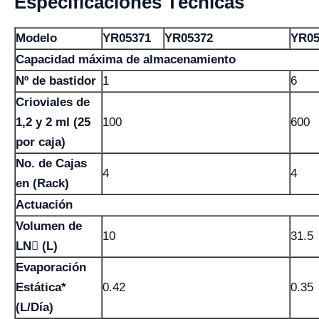
Especificaciones Técnicas
Modelo
YR05371
YR05372
YR05
Capacidad máxima de almacenamiento
Nº de bastidor
1
6
Crioviales de
1,2 y 2 ml (25
100
600
por caja)
No. de Cajas
4
4
en (Rack)
Actuación
Volumen de
10
31.5
LN (L)
Evaporación
Estática*
0.42
0.35
(L/Día)