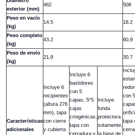
Diámetro
462
508
exterior (mm)
Peso en vacío
14.5
18.2
(kg)
Peso completo
43.2
60,9
(kg)
Peso de envío
21,9
30.7
(kg)
Inclu
Incluye 6
estan
bastidores
Incluye 6
redo
con 5
recipientes
con 
capas, 5*5
Incluye
(altura 276
capa
cajas
funda
mm), tapa
orific
criogénicas,
protectora
Características
con cierre
tapa 
tapa con
solamente,
adicionales
y cubierta
cerra
cerradura y
la base de