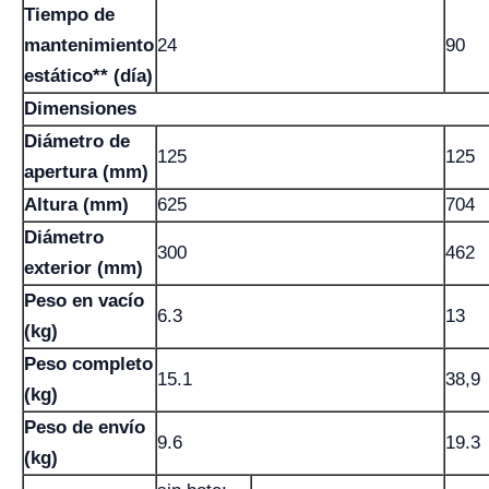
Tiempo de
mantenimiento
24
90
estático** (día)
Dimensiones
Diámetro de
125
125
apertura (mm)
Altura (mm)
625
704
Diámetro
300
462
exterior (mm)
Peso en vacío
6.3
13
(kg)
Peso completo
15.1
38,9
(kg)
Peso de envío
9.6
19.3
(kg)