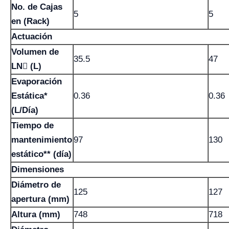
No. de Cajas
5
5
en (Rack)
Actuación
Volumen de
35.5
47
LN (L)
Evaporación
Estática*
0.36
0.36
(L/Día)
Tiempo de
mantenimiento
97
130
estático** (día)
Dimensiones
Diámetro de
125
127
apertura (mm)
Altura (mm)
748
718