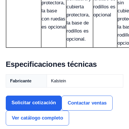
protectora,
sin
cubierta
rodillos es
la base
cubie
protectora,
opcional
con ruedas
prote
la base de
es opcional
la ba
rodillos es
rodil
opcional.
opcio
Especificaciones técnicas
Fabricante
Kalstein
Solicitar cotización
Contactar ventas
Ver catálogo completo