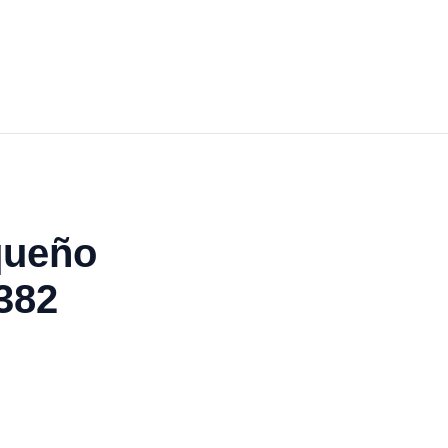
queño
382