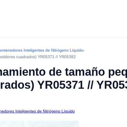
tenedores Inteligentes de Nitrógeno Líquido
›
astidores cuadrados) YR05371 // YR05382
namiento de tamaño pe
drados) YR05371 // YR05
dores Inteligentes de Nitrógeno Líquido