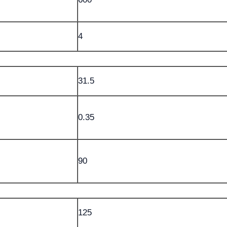
4
31.5
0.35
90
125