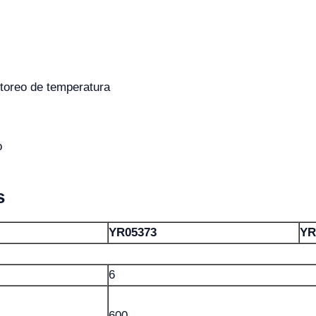
toreo de temperatura
o
s
YR05373
YR
6
600