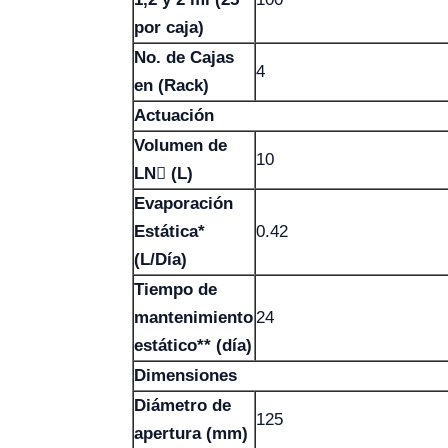
por caja)
No. de Cajas
4
en (Rack)
Actuación
Volumen de
10
LN (L)
Evaporación
Estática*
0.42
(L/Día)
Tiempo de
mantenimiento
24
estático** (día)
Dimensiones
Diámetro de
125
apertura (mm)