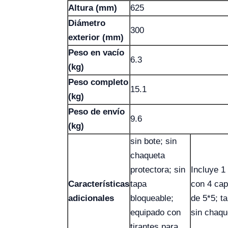
Altura (mm)
625
Diámetro
300
exterior (mm)
Peso en vacío
6.3
(kg)
Peso completo
15.1
(kg)
Peso de envío
9.6
(kg)
sin bote; sin
chaqueta
protectora; sin
Incluye 1
Características
tapa
con 4 cap
adicionales
bloqueable;
de 5*5; t
equipado con
sin chaqu
tirantes para