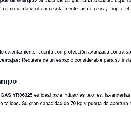
ipos de energía?
Sí, además de gas, esta secadora soporta 
 recomienda verificar regularmente las correas y limpiar e
de calentamiento, cuenta con protección avanzada contra so
ventajas:
Requiere de un espacio considerable para su inst
Campo
) GAS YR06325
es ideal para industrias textiles, lavandería
 tejidos. Su gran capacidad de 70 kg y puerta de apertura a