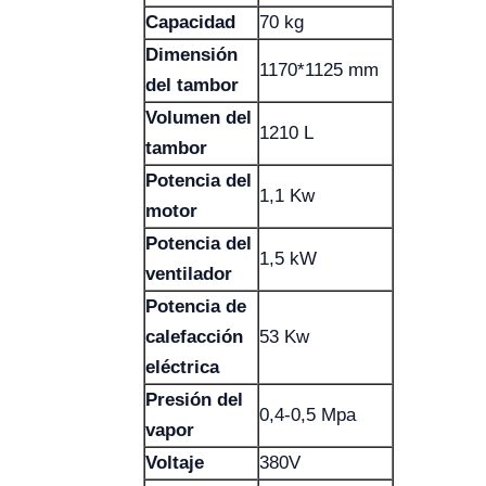
Capacidad
70 kg
Dimensión
1170*1125 mm
del tambor
Volumen del
1210 L
tambor
Potencia del
1,1 Kw
motor
Potencia del
1,5 kW
ventilador
Potencia de
calefacción
53 Kw
eléctrica
Presión del
0,4-0,5 Mpa
vapor
Voltaje
380V