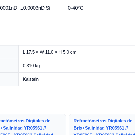
.0001nD
±0.0003nD
Si
0-40°C
L 17.5 × W 11.0 × H 5.0 cm
0.310 kg
Kalstein
ractómetros Digitales de
Refractómetros Digitales de
x+Salinidad YR05961 //
Brix+Salinidad YR05961 //