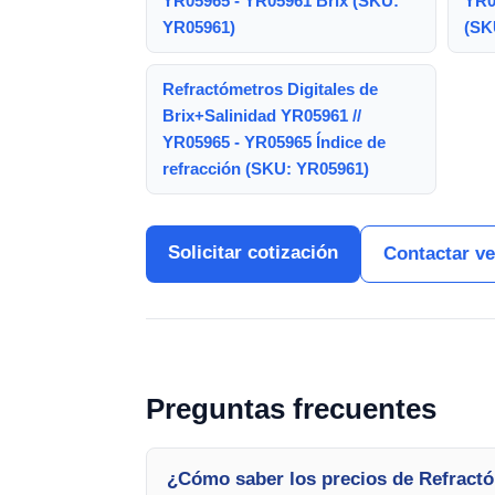
YR05965 - YR05961 Brix (SKU:
YR0
YR05961)
(SK
Refractómetros Digitales de
Brix+Salinidad YR05961 //
YR05965 - YR05965 Índice de
refracción (SKU: YR05961)
Solicitar cotización
Contactar v
Preguntas frecuentes
¿Cómo saber los precios de Refractó