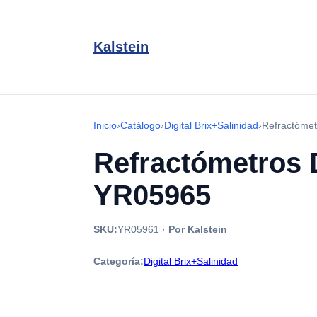
Kalstein
Inicio
›
Catálogo
›
Digital Brix+Salinidad
›
Refractómet
Refractómetros D
YR05965
SKU:
YR05961
·
Por Kalstein
Categoría:
Digital Brix+Salinidad