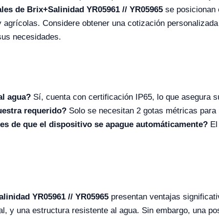
ales de Brix+Salinidad YR05961 // YR05965
se posicionan 
 y agrícolas. Considere obtener una cotización personalizada
sus necesidades.
al agua?
Sí, cuenta con certificación IP65, lo que asegura su
estra requerido?
Solo se necesitan 2 gotas métricas para r
es de que el dispositivo se apague automáticamente?
El
.
alinidad YR05961 // YR05965
presentan ventajas significat
tal, y una estructura resistente al agua. Sin embargo, una po