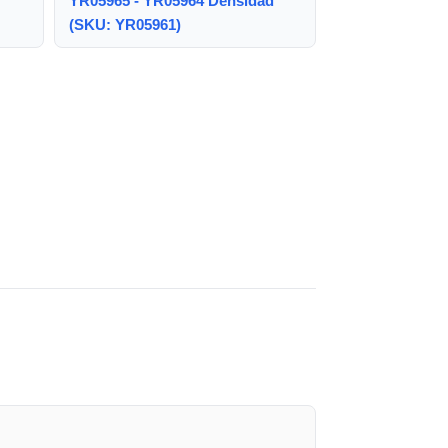
YR05965 - YR05964 Densidad
(SKU: YR05961)