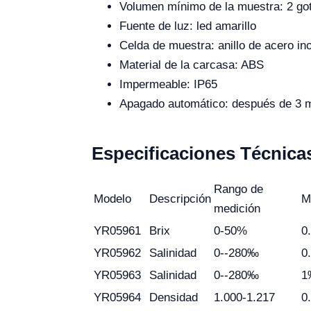
Volumen mínimo de la muestra: 2 go
Fuente de luz: led amarillo
Celda de muestra: anillo de acero ino
Material de la carcasa: ABS
Impermeable: IP65
Apagado automático: después de 3 m
Especificaciones Técnica
Rango de
Modelo
Descripción
M
medición
YR05961
Brix
0-50%
0
YR05962
Salinidad
0--280‰
0
YR05963
Salinidad
0--280‰
1
YR05964
Densidad
1.000-1.217
0