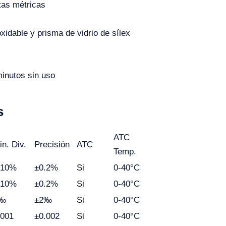
tas métricas
xidable y prisma de vidrio de sílex
inutos sin uso
s
ATC
in. Div.
Precisión
ATC
Temp.
.10%
±0.2%
Si
0-40°C
.10%
±0.2%
Si
0-40°C
‰
±2‰
Si
0-40°C
.001
±0.002
Si
0-40°C