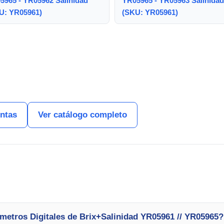
5965 - YR05962 Salinidad
YR05965 - YR05963 Salinidad
U: YR05961)
(SKU: YR05961)
entas
Ver catálogo completo
metros Digitales de Brix+Salinidad YR05961 // YR05965?