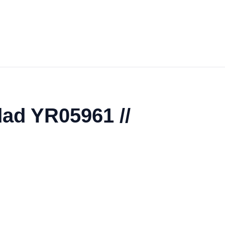
dad YR05961 //