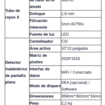
de calor en el
56KHU
ánodo
Tubo de
Enfoque
1,8 mm
rayos X
Filtración
1mm Al/75Kv
inherente
Fuente de luz
LED
Centelleador
CSI
Área activa
10*13 pulgadas
Matriz de
2528*3318
píxeles
Detector
inalámbrico
Interfaz de
WiFi / Conectado
de pantalla
datos
plana
DEA (opcional) /
Modo de disparo
Software
Dimensiones
269mm*362mm*16mm
Peso
2,2 kg