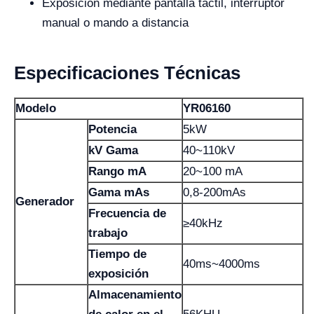
Exposición mediante pantalla táctil, interruptor
manual o mando a distancia
Especificaciones Técnicas
Modelo
YR06160
Potencia
5kW
kV Gama
40~110kV
Rango mA
20~100 mA
Gama mAs
0,8-200mAs
Generador
Frecuencia de
≥40kHz
trabajo
Tiempo de
40ms~4000ms
exposición
Almacenamiento