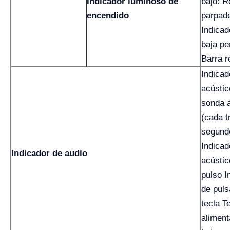
Indicador luminoso de
bajo: R
encendido
parpad
Indicad
baja pe
Barra r
Indicad
acústic
sonda 
(cada t
segund
Indicad
Indicador de audio
acústic
pulso I
de puls
tecla T
aliment