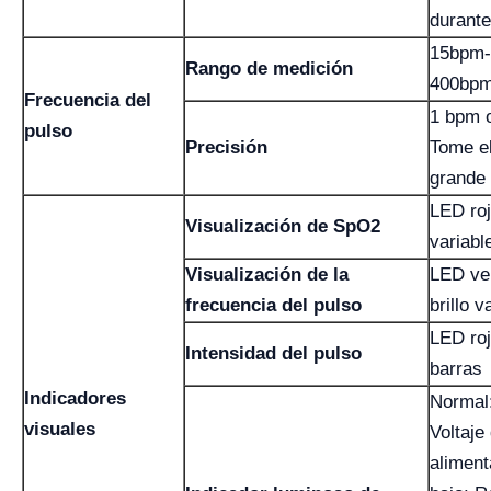
durant
15bpm-
Rango de medición
400bp
Frecuencia del
1 bpm 
pulso
Precisión
Tome e
grande
LED rojo
Visualización de SpO2
variabl
Visualización de la
LED ve
frecuencia del pulso
brillo v
LED roj
Intensidad del pulso
barras
Indicadores
Normal
visuales
Voltaje
aliment