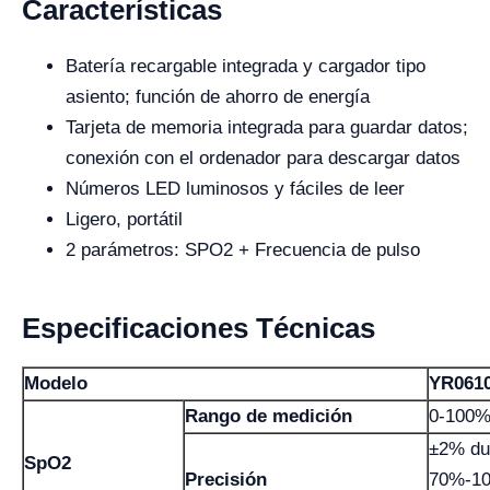
Características
Batería recargable integrada y cargador tipo
asiento; función de ahorro de energía
Tarjeta de memoria integrada para guardar datos;
conexión con el ordenador para descargar datos
Números LED luminosos y fáciles de leer
Ligero, portátil
2 parámetros: SPO2 + Frecuencia de pulso
Especificaciones Técnicas
Modelo
YR061
Rango de medición
0-100
±2% du
SpO2
Precisión
70%-1