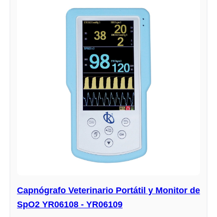
Capnógrafo Veterinario Portátil y Monitor de
SpO2 YR06108 - YR06109