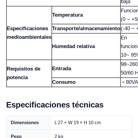
baja
Funcio
Temperatura
(0 ~ +5
Especificaciones
Transporte/almacenamiento
(-40 ~ 
medioambientales
En
Humedad relativa
funcion
10~ 9
98~260
Entrada
Requisitos de
50/60 
potencia
Consumo
＜80VA
Especificaciones técnicas
Dimensiones
L 27 × W 19 × H 10 cm
Peso
2 kg