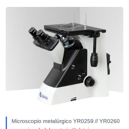
Microscopio metalúrgico YR0259 // YR0260