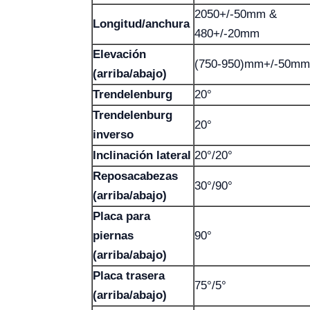
2050+/-50mm &
Longitud/anchura
480+/-20mm
Elevación
(750-950)mm+/-50mm
(arriba/abajo)
Trendelenburg
20°
Trendelenburg
20°
inverso
Inclinación lateral
20°/20°
Reposacabezas
30°/90°
(arriba/abajo)
Placa para
piernas
90°
(arriba/abajo)
Placa trasera
75°/5°
(arriba/abajo)