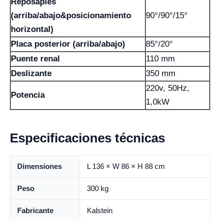
Reposapiés
(arriba/abajo&posicionamiento
90°/90°/15°
horizontal)
Placa posterior (arriba/abajo)
85°/20°
Puente renal
110 mm
Deslizante
350 mm
220v, 50Hz,
Potencia
1,0kW
Especificaciones técnicas
Dimensiones
L 136 × W 86 × H 88 cm
Peso
300 kg
Fabricante
Kalstein