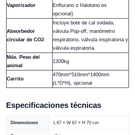
Vaporizador
Enflurano o Halotano es
opcional)
Incluye bote de cal sodada,
Absorbedor
válvula Pop-off, manómetro
circular de CO2
respiratorio, válvula inspiratoria y
válvula espiratoria.
Máx. Peso del
1200kg
animal
470mm*510mm*1400mm
Carrito
(L*D*H), opcional
Especificaciones técnicas
Dimensiones
L 67 × W 67 × H 70 cm