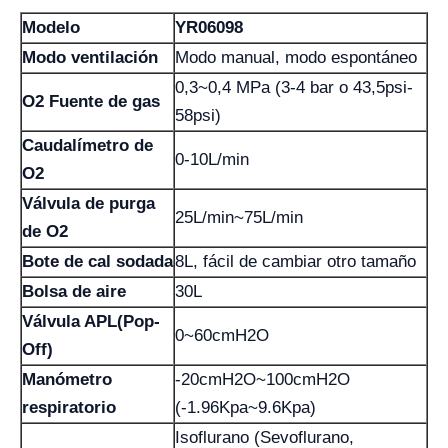
Modelo
YR06098
Modo ventilación
Modo manual, modo espontáneo
0,3~0,4 MPa (3-4 bar o 43,5psi-
O2 Fuente de gas
58psi)
Caudalímetro de
0-10L/min
O2
Válvula de purga
25L/min~75L/min
de O2
Bote de cal sodada
8L, fácil de cambiar otro tamaño
Bolsa de aire
30L
Válvula APL(Pop-
0~60cmH2O
Off)
Manómetro
-20cmH2O~100cmH2O
respiratorio
(-1.96Kpa~9.6Kpa)
Isoflurano (Sevoflurano,