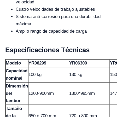
velocidad
Cuatro velocidades de trabajo ajustables
Sistema anti-corrosión para una durabilidad
máxima
Amplio rango de capacidad de carga
Especificaciones Técnicas
Modelo
YR06299
YR06300
YR
Capacidad
100 kg
130 kg
150
nominal
Dimensión
del
1200-900mm
1300*985mm
14
tambor
Tamaño
de la
650 ó 700 mm
720 u 800 mm