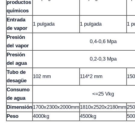
productos
químicos
Entrada
1 pulgada
1 pulgada
1 p
de vapor
Presión
0,4-0,6 Mpa
del vapor
Presión
0,2-0,3 Mpa
del agua
Tubo de
102 mm
114*2 mm
15
desagüe
Consumo
<=25 Vkg
de agua
Dimensión
1700x2300x2000mm
1810x2520x2180mm
25
Peso
4000kg
4500kg
500