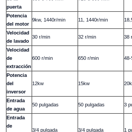
puerta
Potencia
9kw, 1440r/min
11, 1440r/min
18,
del motor
Velocidad
30 r/min
32 r/min
38 
de lavado
Velocidad
de
600 r/min
650 r/min
48-
extracción
Potencia
del
12kw
15kw
20
inversor
Entrada
50 pulgadas
50 pulgadas
3 p
de agua
Entrada
de
3/4 pulgada
3/4 pulgada
1 p