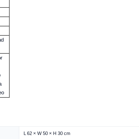
ad
or
e
a
eo
L 62 × W 50 × H 30 cm