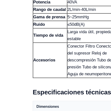
Potencia
40VA
Rango de caudal
2L/min-40L/min
Gama de prensa
5~25mmHg
Ruido
≤50dB(A)
Larga vida útil, propied
Tiempo de vida
estable
Conector Filtro Conect
del supresor Reloj de
Accesorios
descompresión Tubo d
presión Tubo de silicon
Aguja de neumoperiton
Especificaciones técnicas
Dimensiones