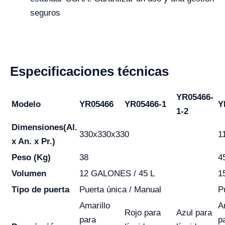
seguros
Especificaciones técnicas
YR05466-
Modelo
YR05466
YR05466-1
Y
1-2
Dimensiones
(Al.
330x330x330
1
x An. x Pr.)
Peso (Kg)
38
4
Volumen
12 GALONES / 45 L
1
Tipo de puerta
Puerta única / Manual
P
Amarillo
A
Rojo para
Azul para
para
p