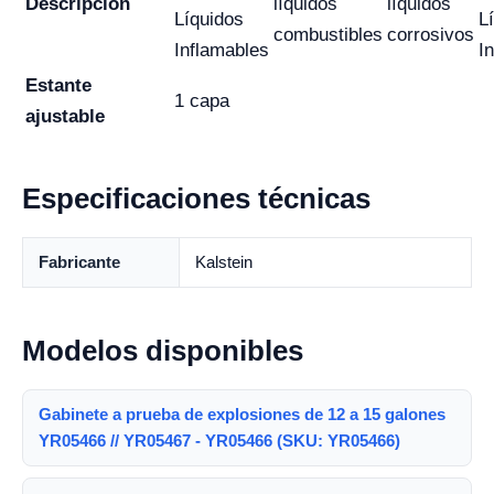
Descripción
líquidos
líquidos
Líquidos
L
combustibles
corrosivos
Inflamables
I
Estante
1 capa
ajustable
Especificaciones técnicas
Fabricante
Kalstein
Modelos disponibles
Gabinete a prueba de explosiones de 12 a 15 galones
YR05466 // YR05467 - YR05466 (SKU: YR05466)