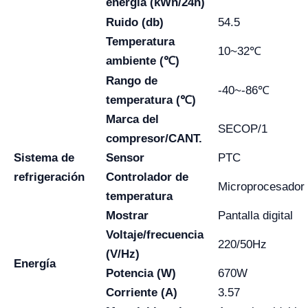
energía (kWh/24h)
Ruido (db)
54.5
Temperatura
10~32℃
ambiente (℃)
Rango de
-40~-86℃
temperatura (℃)
Marca del
SECOP/1
compresor/CANT.
Sistema de
Sensor
PTC
refrigeración
Controlador de
Microprocesador
temperatura
Mostrar
Pantalla digital
Voltaje/frecuencia
220/50Hz
(V/Hz)
Energía
Potencia (W)
670W
Corriente (A)
3.57