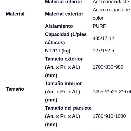
Material interior
Acero inoxidable
Acero rociado de
Material
Material exterior
color
Aislamiento
PURF
Capacidad (L/pies
485/17.12
cúbicos)
NT./GT.(kg)
127/152.5
Tamaño exterior
(An. x Pr. x Al.)
1700*830*980
(mm)
Tamaño interior
Tamaño
(An. x Pr. x Al.)
1455.5*525.2*67
(mm)
Tamaño del paquete
(An. x Pr. x Al.)
1780*910*1080
(mm)