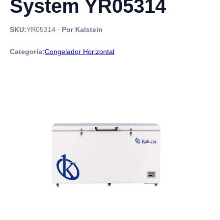
System YR05314
SKU:
YR05314
·
Por Kalstein
Categoría:
Congelador Horizontal