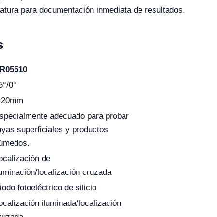
atura para documentación inmediata de resultados.
s
R05510
5°/0°
20mm
specialmente adecuado para probar
ayas superficiales y productos
úmedos.
ocalización de
luminación/localización cruzada
iodo fotoeléctrico de silicio
ocalización iluminada/localización
ruzada