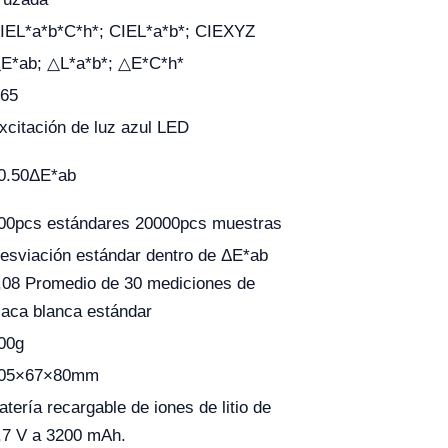
IEL*a*b*C*h*; CIEL*a*b*; CIEXYZ
E*ab; △L*a*b*; △E*C*h*
65
xcitación de luz azul LED
0.50ΔE*ab
00pcs estándares 20000pcs muestras
esviación estándar dentro de ΔE*ab
,08 Promedio de 30 mediciones de
laca blanca estándar
00g
05×67×80mm
atería recargable de iones de litio de
,7 V a 3200 mAh.