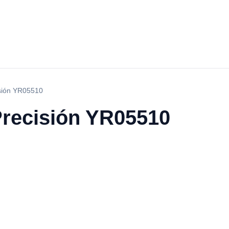
isión YR05510
Precisión YR05510