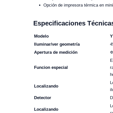
Opción de impresora térmica en mini
Especificaciones Técnica
Modelo
Y
Iluminar/ver geometría
4
Apertura de medición
Φ
E
Funcion especial
r
h
L
Localizando
i
Detector
D
L
Localizando
c