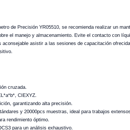
etro de Precisión YR05510, se recomienda realizar un mante
sobre el manejo y almacenamiento. Evite el contacto con líqu
aconsejable asistir a las sesiones de capacitación ofrecid
itivo.
ción cruzada.
EL*a*b*, CIEXYZ.
ión, garantizando alta precisión.
ándares y 20000pcs muestras, ideal para trabajos extenso
ara rendimiento óptimo.
CS3 para un análisis exhaustivo.