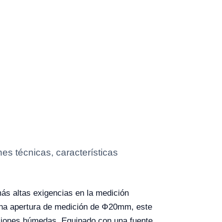
es técnicas, características
ás altas exigencias en la medición
y una apertura de medición de Φ20mm, este
diciones húmedas. Equipado con una fuente