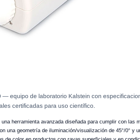
— equipo de laboratorio Kalstein con especificacion
es certificadas para uso científico.
 una herramienta avanzada diseñada para cumplir con las m
. Con una geometría de iluminación/visualización de 45°/0° 
cias de color en productos con rayas superficiales y en con