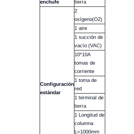
enchufe
tierra
2
oxígeno(O2)
1 aire
1 succión de
vacío (VAC)
10*10A
tomas de
corriente
1 toma de
Configuración
red
estándar
1 terminal de
tierra
1 Longitud de
columna
L=1000mm