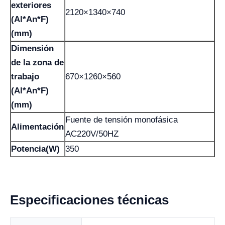
exteriores
2120×1340×740
(Al*An*F)
(mm)
Dimensión
de la zona de
trabajo
670×1260×560
(Al*An*F)
(mm)
Fuente de tensión monofásica
Alimentación
AC220V/50HZ
Potencia(W)
350
Especificaciones técnicas