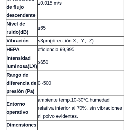
±0,015 m/s
de flujo
descendente
Nivel de
≤65
ruido(dB)
Vibración
≤3μm(dirección X、Y、Z)
HEPA
eficiencia 99,995
Intensidad
≥650
luminosa(LX)
Rango de
diferencia de
0~500
presión (Pa)
ambiente temp.10-30℃,humedad
Entorno
relativa inferior al 70%, sin vibraciones
operativo
ni polvo evidentes.
Dimensiones