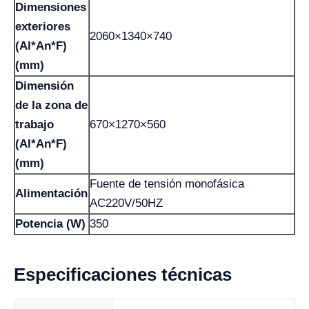
Dimensiones
exteriores
2060×1340×740
(Al*An*F)
(mm)
Dimensión
de la zona de
trabajo
670×1270×560
(Al*An*F)
(mm)
Fuente de tensión monofásica
Alimentación
AC220V/50HZ
Potencia (W)
350
Especificaciones técnicas