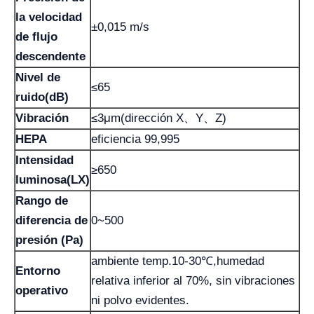
la velocidad
±0,015 m/s
de flujo
descendente
Nivel de
≤65
ruido(dB)
Vibración
≤3μm(dirección X、Y、Z)
HEPA
eficiencia 99,995
Intensidad
≥650
luminosa(LX)
Rango de
diferencia de
0~500
presión (Pa)
ambiente temp.10-30℃,humedad
Entorno
relativa inferior al 70%, sin vibraciones
operativo
ni polvo evidentes.