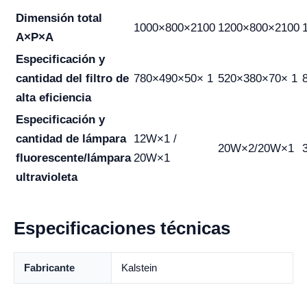
Dimensión total
1000×800×2100
1200×800×2100
A×P×A
Especificación y
cantidad del filtro de
780×490×50× 1
520×380×70× 1
alta eficiencia
Especificación y
cantidad de lámpara
12W×1 /
20W×2/20W×1
fluorescente/lámpara
20W×1
ultravioleta
Especificaciones técnicas
Fabricante
Kalstein