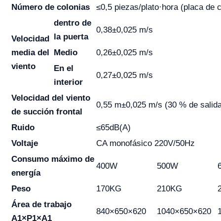
Número de colonias
≤0,5 piezas/plato·hora (placa de
dentro de
0,38±0,025 m/s
la puerta
Velocidad
media del
Medio
0,26±0,025 m/s
viento
En el
0,27±0,025 m/s
interior
Velocidad del viento
0,55 m±0,025 m/s (30 % de salid
de succión frontal
Ruido
≤65dB(A)
Voltaje
CA monofásico 220V/50Hz
Consumo máximo de
400W
500W
energía
Peso
170KG
210KG
Área de trabajo
840×650×620
1040×650×620
A1×P1×A1