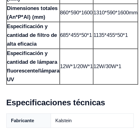
Dimensiones totales
860*590*1600
1310*590*1600mm
(An*P*Al) (mm)
Especificación y
cantidad de filtro de
685*455*50*1
1135*455*50*1
alta eficacia
Especificación y
cantidad de lámpara
12W*1/20W*1
12W/30W*1
fluorescente/lámpara
UV
Especificaciones técnicas
Fabricante
Kalstein