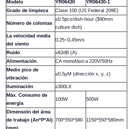
Modelo
YR06430
YR06430-1
Grado de limpieza
Clase 100 (US Federal 209E)
≤0.5pcs/dish-hour ($90mm
Número de colonias
culture dish)
La velocidad media
0,25~0,45m/s
del viento
Ruido
≤62dB (A)
Alimentación
CA monofásica 220V/50Hz
Medio pico de
≤0,5µM (dirección x, y, z)
vibración
Iluminación
≥300LX
Máx. Consumo de
100W
500W
energía
Dimensión del área
de trabajo (An*P*Al)
700*550*580
1150*550*580mm
(mm)