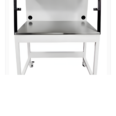
Cabina de Flujo Laminar Vertical para
Cultivo de Tejidos YR06516// YR06519