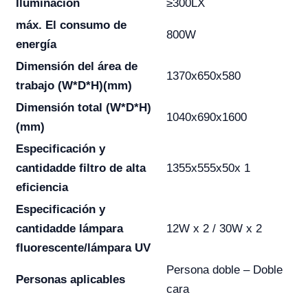
Iluminación
≥300LX
máx. El consumo de
800W
energía
Dimensión del área de
1370x650x580
trabajo
(W*D*H)(mm)
Dimensión total (W*D*H)
1040x690x1600
(mm)
Especificación y
cantidad
de filtro de alta
1355x555x50x 1
eficiencia
Especificación y
cantidad
de lámpara
12W x 2 / 30W x 2
fluorescente/lámpara UV
Persona doble – Doble
Personas aplicables
cara