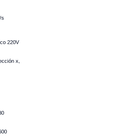
/s
ico 220V
ección x,
80
600