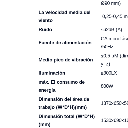
Ø90 mm)
La velocidad media del
0,25-0,45 m
viento
Ruido
≤62dB (A)
CA monofás
Fuente de alimentación
/50Hz
≤0,5 µM (dir
Medio pico de vibración
y, z)
Iluminación
≥300LX
máx. El consumo de
800W
energía
Dimensión del área de
1370x650x5
trabajo
(W*D*H)(mm)
Dimensión total (W*D*H)
1530x690x1
(mm)