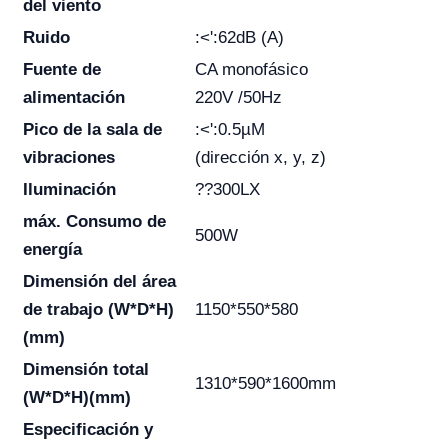
del viento
Ruido
:<':62dB (A)
Fuente de
CA monofásico
alimentación
220V /50Hz
Pico de la sala de
:<':0.5µM
vibraciones
(dirección x, y, z)
Iluminación
??300LX
máx. Consumo de
500W
energía
Dimensión del área
de trabajo (W*D*H)
1150*550*580
(mm)
Dimensión total
1310*590*1600mm
(W*D*H)(mm)
Especificación y