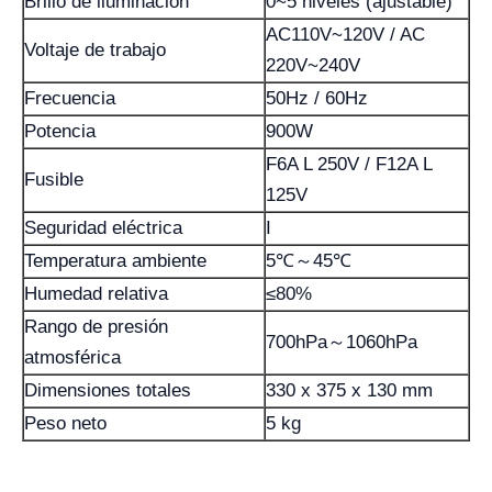
Brillo de iluminación
0~5 niveles (ajustable)
AC110V~120V / AC
Voltaje de trabajo
220V~240V
Frecuencia
50Hz / 60Hz
Potencia
900W
F6A L 250V / F12A L
Fusible
125V
Seguridad eléctrica
I
Temperatura ambiente
5℃～45℃
Humedad relativa
≤80%
Rango de presión
700hPa～1060hPa
atmosférica
Dimensiones totales
330 x 375 x 130 mm
Peso neto
5 kg