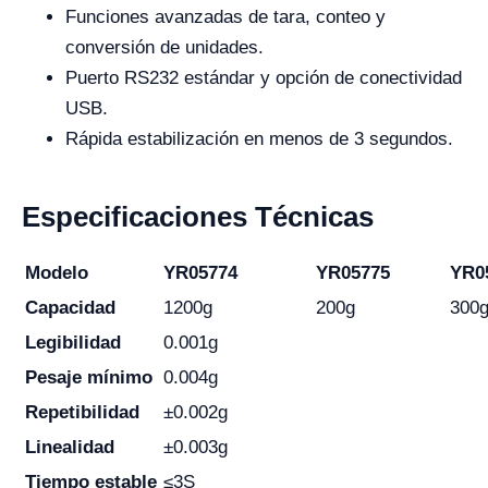
Funciones avanzadas de tara, conteo y
conversión de unidades.
Puerto RS232 estándar y opción de conectividad
USB.
Rápida estabilización en menos de 3 segundos.
Especificaciones Técnicas
Modelo
YR05774
YR05775
YR0
Capacidad
1200g
200g
300
Legibilidad
0.001g
Pesaje mínimo
0.004g
Repetibilidad
±0.002g
Linealidad
±0.003g
Tiempo estable
≤3S