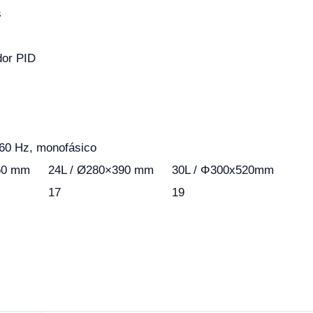
s
dor PID
l
/60 Hz, monofásico
60 mm
24L / Ø280×390 mm
30L / Φ300x520mm
17
19