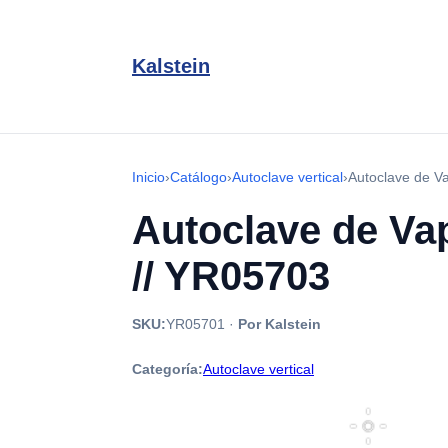
Kalstein
Inicio
›
Catálogo
›
Autoclave vertical
›
Autoclave de Va
Autoclave de Vap
// YR05703
SKU:
YR05701
·
Por Kalstein
Categoría:
Autoclave vertical