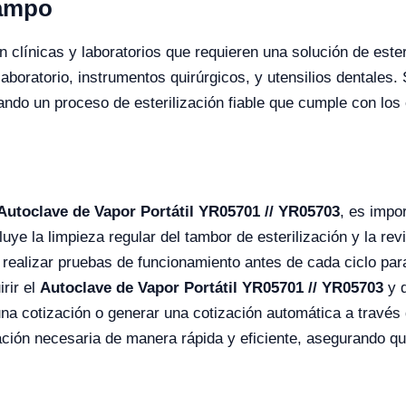
Campo
clínicas y laboratorios que requieren una solución de esteril
laboratorio, instrumentos quirúrgicos, y utensilios dentales.
nando un proceso de esterilización fiable que cumple con lo
Autoclave de Vapor Portátil YR05701 // YR05703
, es impo
uye la limpieza regular del tambor de esterilización y la rev
realizar pruebas de funcionamiento antes de cada ciclo par
rir el
Autoclave de Vapor Portátil YR05701 // YR05703
y d
 una cotización o generar una cotización automática a través 
mación necesaria de manera rápida y eficiente, asegurando qu