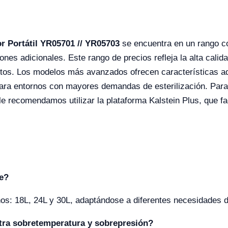
r Portátil YR05701 // YR05703
se encuentra en un rango c
nes adicionales. Este rango de precios refleja la alta calid
stos. Los modelos más avanzados ofrecen características a
para entornos con mayores demandas de esterilización. Para
 recomendamos utilizar la plataforma Kalstein Plus, que fac
ve?
ños: 18L, 24L y 30L, adaptándose a diferentes necesidades de
tra sobretemperatura y sobrepresión?