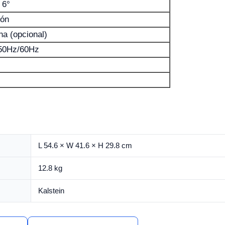
 6°
tón
na (opcional)
50Hz/60Hz
L 54.6 × W 41.6 × H 29.8 cm
12.8 kg
Kalstein