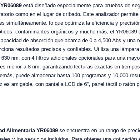
a YR06089
está diseñado especialmente para pruebas de segu
ratorio como en el lugar de cribado. Este analizador permite
s simultáneamente, lo que optimiza la eficiencia y precisión
ióticos, contaminantes orgánicos y mucho más, el YR06089 es
 capacidad de absorción que abarca de 0 a 4,500 Abs y una 
ciona resultados precisos y confiables. Utiliza una lámpar
630 nm, con 4 filtros adicionales opcionales para una mayor f
es menor a 8 nm, garantizando lecturas exactas en tiempos
demás, puede almacenar hasta 100 programas y 10,000 result
az es amigable, con pantalla LCD de 6", panel táctil o ratón 
ad Alimentaria YR06089
se encuentra en un rango de prec
ales y los servicios incluidos. Para obtener una cotización