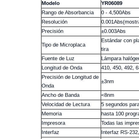
Modelo
YR06089
Rango de Absorbancia
0 - 4,500Abs
Resolución
0.001Abs(mostra
Precisión
±0.003Abs
Estándar con pl
Tipo de Microplaca
tira
Fuente de Luz
Lámpara halóge
Longitud de Onda
410, 450, 492, 6
Precisión de Longitud de
±3nm
Onda
Ancho de Banda
<8nm
Velocidad de Lectura
5 segundos para
Memoria
hasta 100 progr
Impresora
Todas las impr
Interfaz
Interfaz RS-232