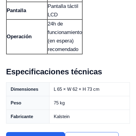
Pantalla táctil
Pantalla
LCD
24h de
funcionamiento
Operación
(en espera)
recomendado
Especificaciones técnicas
Dimensiones
L 65 × W 62 × H 73 cm
Peso
75 kg
Fabricante
Kalstein