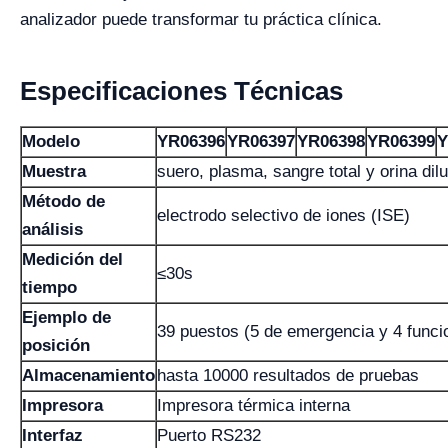
analizador puede transformar tu práctica clínica.
Especificaciones Técnicas
Modelo
YR06396
YR06397
YR06398
YR06399
Y
Muestra
suero, plasma, sangre total y orina dil
Método de
electrodo selectivo de iones (ISE)
análisis
Medición del
≤30s
tiempo
Ejemplo de
39 puestos (5 de emergencia y 4 funci
posición
Almacenamiento
hasta 10000 resultados de pruebas
Impresora
Impresora térmica interna
Interfaz
Puerto RS232