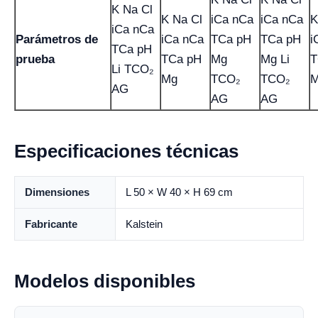
K Na Cl
K Na Cl
iCa nCa
iCa nCa
K
iCa nCa
Parámetros de
iCa nCa
TCa pH
TCa pH
i
TCa pH
prueba
TCa pH
Mg
Mg Li
T
Li TCO₂
Mg
TCO₂
TCO₂
M
AG
AG
AG
Especificaciones técnicas
Dimensiones
L 50 × W 40 × H 69 cm
Fabricante
Kalstein
Modelos disponibles