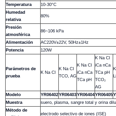
Temperatura
10-30°C
Humedad
80%
relativa
Presión
86~106 kPa
atmosférica
Alimentación
AC220V±22V, 50Hz±1Hz
Potencia
120W
K Na Cl
K Na Cl
iCa nCa
Parámetros de
K Na CI
K
K Na Cl
iCa nCa
TCa pH
prueba
TCO, AG
L
TCa pH
TCO₂
AG
Modelo
YR06402
YR06403
YR06404
YR06405
Y
Muestra
suero, plasma, sangre total y orina dil
Método de
electrodo selectivo de iones (ISE)