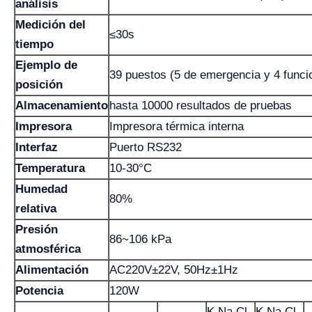
análisis
Medición del
≤30s
tiempo
Ejemplo de
39 puestos (5 de emergencia y 4 funci
posición
Almacenamiento
hasta 10000 resultados de pruebas
Impresora
Impresora térmica interna
Interfaz
Puerto RS232
Temperatura
10-30°C
Humedad
80%
relativa
Presión
86~106 kPa
atmosférica
Alimentación
AC220V±22V, 50Hz±1Hz
Potencia
120W
K Na Cl
K Na Cl