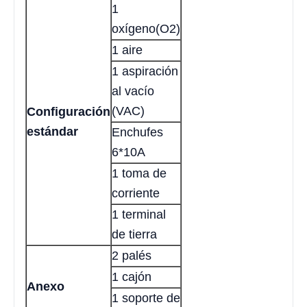
1
oxígeno(O2)
1 aire
1 aspiración
al vacío
(VAC)
Configuración
estándar
Enchufes
6*10A
1 toma de
corriente
1 terminal
de tierra
2 palés
1 cajón
Anexo
1 soporte de