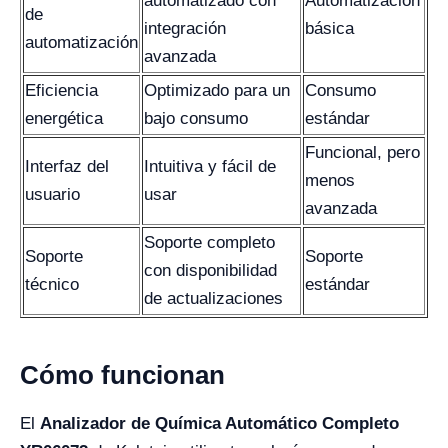
automatizado con
Automatización
de
integración
básica
automatización
avanzada
Eficiencia
Optimizado para un
Consumo
energética
bajo consumo
estándar
Funcional, pero
Interfaz del
Intuitiva y fácil de
menos
usuario
usar
avanzada
Soporte completo
Soporte
Soporte
con disponibilidad
técnico
estándar
de actualizaciones
Cómo funcionan
El
Analizador de Química Automático Completo