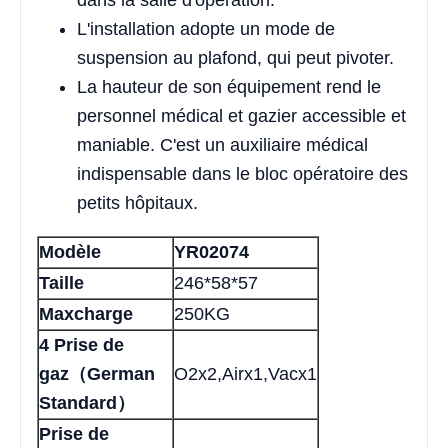
dans la salle d'opération.
L'installation adopte un mode de
suspension au plafond, qui peut pivoter.
La hauteur de son équipement rend le
personnel médical et gazier accessible et
maniable. C'est un auxiliaire médical
indispensable dans le bloc opératoire des
petits hôpitaux.
Modèle
YR02074
Taille
246*58*57
Max
charge
250KG
4 Prise de
gaz（German
O2x2,Airx1,Vacx1
Standard）
Prise de