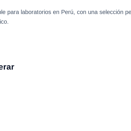
ble para laboratorios en Perú, con una selección p
ico.
erar