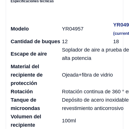
Especificaciones técnicas
YR049
Modelo
YR04957
(current
Cantidad de buques
12
18
Soplador de aire a prueba de
Escape de aire
alta potencia
Material del
recipiente de
Ojeada+fibra de vidrio
protección
Rotación
Rotación continua de 360 ​​° 
Tanque de
Depósito de acero inoxidabl
microondas
revestimiento anticorrosivo
Volumen del
100ml
recipiente