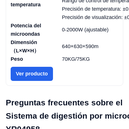
Rango de control de temper
temperatura
Precisión de temperatura: ±0
Precisión de visualización: ±
Potencia del
0-2000W (ajustable)
microondas
Dimensión
640×630×590m
（L×W×H）
Peso
70KG/75KG
Ver producto
Preguntas frecuentes sobre el
Sistema de digestión por micr